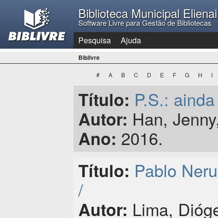
Biblioteca Municipal Eliena
Software Livre para Gestão de Bibliotecas
Pesquisa
Ajuda
Biblivre
#
A
B
C
D
E
F
G
H
I
P.S.: ainda
Título:
Han, Jenny,
Autor:
2016.
Ano:
Pablo Neru
Título:
/
Lima, Dióg
Autor: