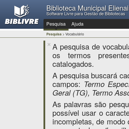
Biblioteca Municipal Eliena
Software Livre para Gestão de Bibliotecas
Pesquisa
Ajuda
Pesquisa
> Vocabulário
A pesquisa de vocabul
×
os termos presente
catalogados.
A pesquisa buscará ca
campos:
Termo Especí
Geral (TG), Termo Asso
As palavras são pesq
possível usar o caract
incompletas, de modo